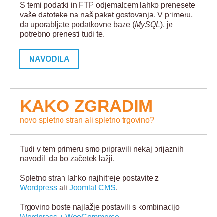
S temi podatki in FTP odjemalcem lahko prenesete
vaše datoteke na naš paket gostovanja. V primeru,
da uporabljate podatkovne baze (
MySQL
), je
potrebno prenesti tudi te.
NAVODILA
KAKO ZGRADIM
novo spletno stran ali spletno trgovino?
Tudi v tem primeru smo pripravili nekaj prijaznih
navodil, da bo začetek lažji.
Spletno stran lahko najhitreje postavite z
Wordpress
ali
Joomla! CMS
.
Trgovino boste najlažje postavili s kombinacijo
Wordpress + WooCommerce
.