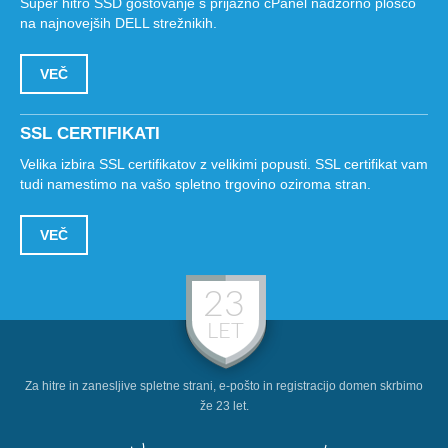
Super hitro SSD gostovanje s prijazno cPanel nadzorno ploščo
na najnovejših DELL strežnikih.
VEČ
SSL CERTIFIKATI
Velika izbira SSL certifikatov z velikimi popusti. SSL certifikat vam
tudi namestimo na vašo spletno trgovino oziroma stran.
VEČ
23
LET
Za hitre in zanesljive spletne strani, e-pošto in registracijo domen skrbimo
že 23 let.